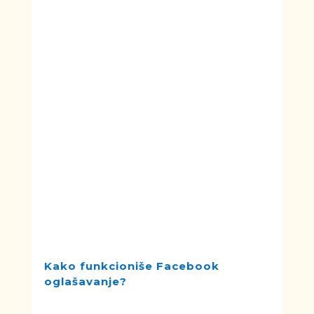
U plaćenoj pretrazi, e-commerce
biznisi mogu očekivati da plate
različite iznose u zavisnosti od
ključne reči. Uvek postoji minimalna
i maksimalna cena po kliku.
Od nekoliko faktora zavisi koja će
biti cena za određenu ključnu reč.
Google display i Google search
oglasi dosežu gotovo 90% internet
korisnika
i nude široke mogućnosti
ciljanja, omogućavajući vašem poslu
da se poveže sa potencijalnim
kupcima u pravom trenutku i
uspostave remarketing po niskoj
ceni.
Kako funkcioniše Facebook
oglašavanje?
Facebook oglasi su obično nešto