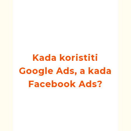
priliku za veliku kreativnost.
Poslovanja mogu koristiti različite
slike i video zapise za kreiranje
upečatljivih oglasa koji grade njihov
brend i dosežu kupce tamo gde se
nalaze: na društvenim mrežama.
Kada koristiti
Google Ads, a kada
Facebook Ads?
Odabir da li google ads ili facebook
ads oglašavanje zavisi od publike
vaše kompanije, industrije i
poslovnih ciljeva. Obično su Google
Ads bolji za ostvarivanje prodaja,