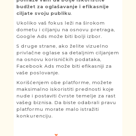
budžet za oglašavanje i efikasnije
ciljate svoju publiku
.
Ukoliko vaš fokus leži na širokom
dometu i ciljanju na osnovu pretraga,
Google Ads može biti bolji izbor.
S druge strane, ako želite vizuelno
privlačne oglase sa detaljnim ciljanjem
na osnovu korisničkih podataka,
Facebook Ads može biti efikasniji za
vaše poslovanje.
Korišćenjem obe platforme, možete
maksimalno iskoristiti prednosti koje
nude i postaviti čvrste temelje za rast
vašeg biznisa. Da biste odabrali pravu
platformu morate malo istražiti
konkurenciju.