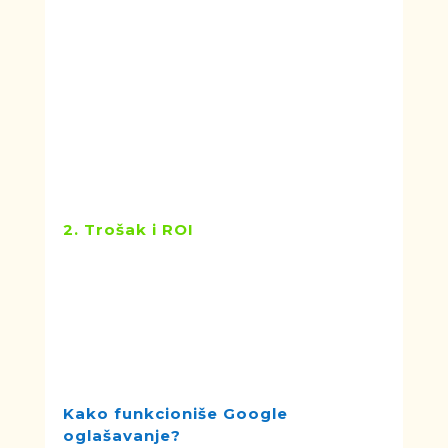
Ako je odgovor "ne", Facebook oglas
je često bolja opcija za širenje vesti.
Savet za marketing agencije:
Bez
obzira na koji tip oglašavanja se
odlučite, pratite sve značajne
promene u rastu publike. Ovo vam
može dati bolji uvid u to kako vaši
oglasi napreduju tokom vremena.
2. Trošak i ROI
Trošak je još jedan važan faktor.
Prosečna cena po kliku (CPC) na
Google Ads je 3,62 eur, ali ovo se
značajno razlikuje po industriji, ali i
po zemlji prikazivanja reklame.
U Srbiji je cena klika znatno niža.
Kako funkcioniše Google
oglašavanje?