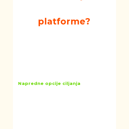
Facebook Ads
platforme?
Sa gotovo tri milijarde mesečno
aktivnih korisnika,
Facebook je
najposećenija društvena platforma
.
To daje Facebook oglasima široku
publiku i konkurentsku prednost
nad Google oglasima u dve oblasti:
Napredne opcije ciljanja
Facebook omogućava oglašivačima
da dosegnu svoju ciljnu publiku sa
preciznošću koja nije dostupna na
drugim platformama za oglašavanje.
Njihove napredne opcije ciljanja idu
dalje od standardnih demografskih