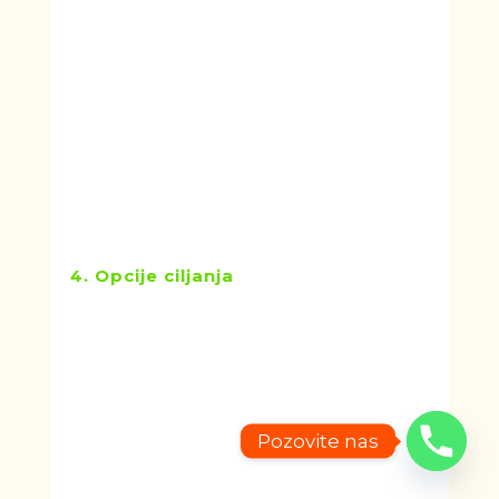
publike vašeg klijenta. Kreiranjem
osećaja zajednice na društvenim
mrežama, ljudi će biti mnogo skloniji
kupovini kada im bude potrebna
neka usluga ili proizvod.
Ukoliko je cilj kampanje izgradnja
svesti o brendu, a ne trenutne
konverzije, tada je
Facebook
možda
najbolji izbor za njih.
4. Opcije ciljanja
I
Google Ads
i
Facebook Ads
daju
vam mogućnosti za ciljanje
specifičnih publika. Obe platforme
vam omogućavaju da ciljate prema
starosti, polu, lokaciji i nivou prihoda.
Pozovite nas
Međutim,
Facebook
je nepobediv
kada su u pitanju napredne opcije