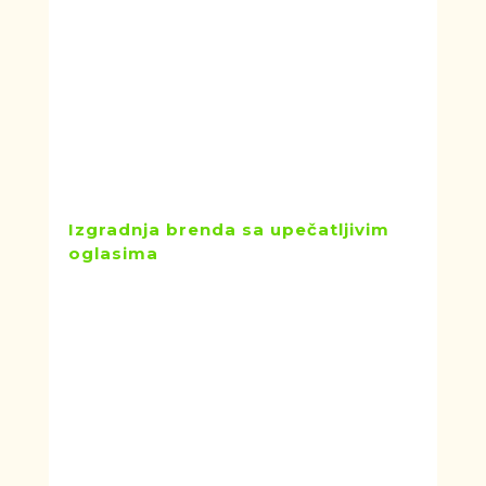
informacija kao što su pol, starost,
lokacija, porodični status, politička
opredeljenja i prihod
.
Možete ciljati potencijalne kupce
na osnovu životnih događaja
kao
što su novi posao ili kućni ljubimac,
kao i interesovanja, koga prate i
profila kupaca.
Izgradnja brenda sa upečatljivim
oglasima
Mogućnost kreiranja jedinstvenih i
vizuelno privlačnih oglasa
je oblast
u kojoj Facebook Ads nadmašuje
Google.
Kao platforma usmerena na deljenje
atraktivnih multimedijalnih objava i
optimizovana za mobilne uređaje.
Facebook nudi svojim korisnicima