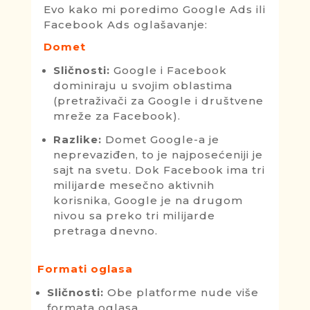
Evo kako mi poredimo Google Ads ili
Facebook Ads oglašavanje:
Domet
Sličnosti:
Google i Facebook
dominiraju u svojim oblastima
(pretraživači za Google i društvene
mreže za Facebook).
Razlike:
Domet Google-a je
neprevaziđen, to je najposećeniji je
sajt na svetu. Dok Facebook ima tri
milijarde mesečno aktivnih
korisnika, Google je na drugom
nivou sa preko tri milijarde
pretraga dnevno.
Formati oglasa
Sličnosti:
Obe platforme nude više
formata oglasa.