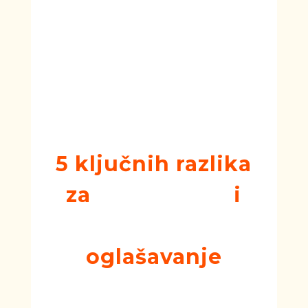
prosečnu cenu po kliku (0.71 eur) u
odnosu na
Google Ads
(3.62 eur). Ali
nemojte da vas razlika u ceni zbuni.
Postoji valjan razlog zbog čega je
Google Ads skuplji.
Jednostavno, u mnogim oblastima,
do sada, Google Ads bolje radi!
5 ključnih razlika
za
Google Ads
i
Facebook Ads
ogla
šavanje
Sada kada smo pokrili osnove, hajde