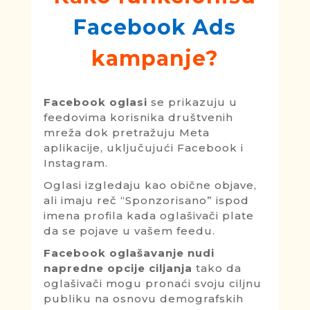
Facebook Ads
kampanje?
Facebook oglasi
se prikazuju u
feedovima korisnika društvenih
mreža dok pretražuju Meta
aplikacije, uključujući Facebook i
Instagram.
Oglasi izgledaju kao obične objave,
ali imaju reč “Sponzorisano” ispod
imena profila kada oglašivači plate
da se pojave u vašem feedu.
Facebook oglašavanje nudi
napredne opcije ciljanja
tako da
oglašivači mogu pronaći svoju ciljnu
publiku na osnovu demografskih