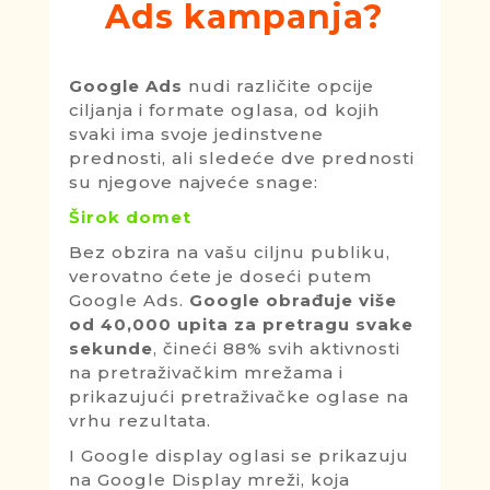
Ads kampanja?
Google Ads
nudi različite opcije
ciljanja i formate oglasa, od kojih
svaki ima svoje jedinstvene
prednosti, ali sledeće dve prednosti
su njegove najveće snage:
Širok domet
Bez obzira na vašu ciljnu publiku,
verovatno ćete je doseći putem
Google Ads.
Google obrađuje više
od 40,000 upita za pretragu svake
sekunde
, čineći 88% svih aktivnosti
na pretraživačkim mrežama i
prikazujući pretraživačke oglase na
vrhu rezultata.
I Google display oglasi se prikazuju
na Google Display mreži, koja