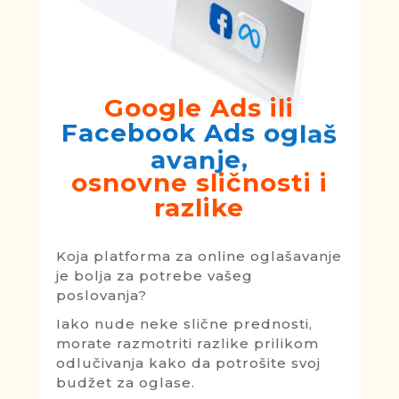
Google Ads ili
A
d
s
o
g
l
a
š
k
o
o
b
a
c
e
F
a
v
a
n
j
e
,
osnovne sličnosti i
razlike
Koja platforma za online oglašavanje
je bolja za potrebe vašeg
poslovanja?
Iako nude neke slične prednosti,
morate razmotriti razlike prilikom
odlučivanja kako da potrošite svoj
budžet za oglase.