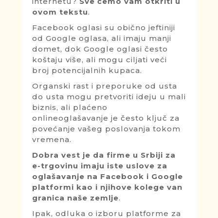
internetu?
Sve ćemo vam otkriti u
ovom tekstu
.
Facebook oglasi su obično jeftiniji
od Google oglasa, ali imaju manji
domet, dok Google oglasi često
koštaju više, ali mogu ciljati veći
broj potencijalnih kupaca.
Organski rast i preporuke od usta
do usta mogu pretvoriti ideju u mali
biznis, ali plaćeno
onlineoglašavanje je često ključ za
povećanje vašeg poslovanja tokom
vremena.
Dobra vest je da firme u Srbiji za
e-trgovinu imaju iste uslove za
oglašavanje na Facebook i Google
platformi kao i njihove kolege van
granica naše zemlje
.
Ipak, odluka o izboru platforme za