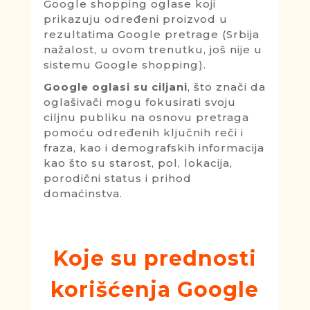
Google shopping oglase koji
prikazuju određeni proizvod u
rezultatima Google pretrage (Srbija
nažalost, u ovom trenutku, još nije u
sistemu Google shopping).
Google oglasi su ciljani
, što znači da
oglašivači mogu fokusirati svoju
ciljnu publiku na osnovu pretraga
pomoću određenih ključnih reči i
fraza, kao i demografskih informacija
kao što su starost, pol, lokacija,
porodični status i prihod
domaćinstva.
Koje su prednosti
korišćenja Google