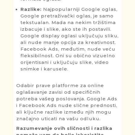
Razlike:
Najpopularniji Google oglas,
Google pretraživački oglas, je samo
tekstualan. Mada na nekim tržištima
izbacuje i slike, ako ste ih postavili.
Google display oglasi uključuju sliku,
ali nude manje opcija za kreativnost.
Facebook Ads, međutim, nude veću
fleksibilnost. Oni su obično vizuelno
orijentisani i uključuju slike, video
snimke i karusele.
Odabir prave platforme za online
oglašavanje zavisi od specifičnih
potreba vašeg poslovanja. Google Ads
i Facebook Ads nude slične prednosti,
ali ključne razlike između njih mogu
značajno uticati na vašu odluku.
Razumevanje ovih sličnosti i razlika
pomaže vam da bolje iskoristite