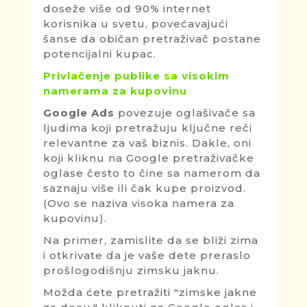
doseže više od 90% internet
korisnika u svetu, povećavajući
šanse da običan pretraživač postane
potencijalni kupac.
Privlačenje publike sa visokim
namerama za kupovinu
Google Ads
povezuje oglašivače sa
ljudima koji pretražuju ključne reči
relevantne za vaš biznis. Dakle, oni
koji kliknu na Google pretraživačke
oglase često to čine sa namerom da
saznaju više ili čak kupe proizvod.
(Ovo se naziva visoka namera za
kupovinu).
Na primer, zamislite da se bliži zima
i otkrivate da je vaše dete preraslo
prošlogodišnju zimsku jaknu.
Možda ćete pretražiti "zimske jakne