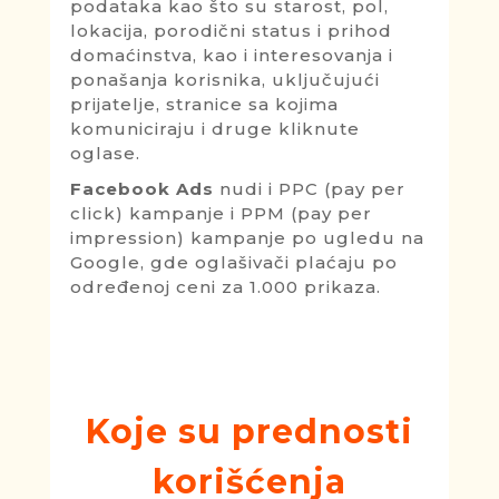
podataka kao što su starost, pol,
lokacija, porodični status i prihod
domaćinstva, kao i interesovanja i
ponašanja korisnika, uključujući
prijatelje, stranice sa kojima
komuniciraju i druge kliknute
oglase.
Facebook Ads
nudi i PPC (pay per
click) kampanje i PPM (pay per
impression) kampanje po ugledu na
Google, gde oglašivači plaćaju po
određenoj ceni za 1.000 prikaza.
Koje su prednosti
korišćenja