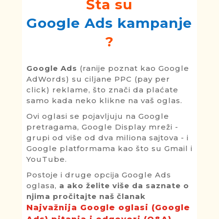
Šta su
Google Ads kampanje
?
Google Ads
(ranije poznat kao Google
AdWords) su ciljane PPC (pay per
click) reklame, što znači da plaćate
samo kada neko klikne na vaš oglas.
Ovi oglasi se pojavljuju na Google
pretragama, Google Display mreži -
grupi od više od dva miliona sajtova - i
Google platformama kao što su Gmail i
YouTube.
Postoje i druge opcija Google Ads
oglasa,
a ako želite više da saznate o
njima pročitajte naš članak
Najvažnija Google oglasi (Google